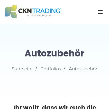
To
na
Autozubehör
Startseite
Portfolios
Autozubehör
Ihr wollt, dass wir euch die